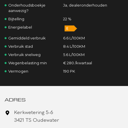
Onderhoudsboekje
Ja, dealeronderhouden
aanwezig?
Bijtelling
22 %
Energielabel
Gemiddeld verbruik
6.6 L/100KM
Verbruik stad
8.4 L/100KM
Verbruik snelweg
5.6 L/100KM
Wegenbelasting min
€ 280 /kwartaal
Vermogen
190 PK
ADRES
Kerkwetering 5-6
3421 TS Oudewater