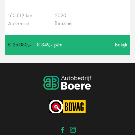
160.819 km
2020
Benzine
Automaat
€ 25.850,-
€ 349,- p/m
Bekijk