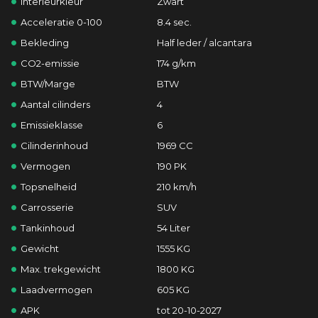
Interieurkleur
Zwart
Acceleratie 0-100
8.4 sec.
Bekleding
Half leder / alcantara
CO2-emissie
174 g/km
BTW/Marge
BTW
Aantal cilinders
4
Emissieklasse
6
Cilinderinhoud
1969 CC
Vermogen
190 PK
Topsnelheid
210 km/h
Carrosserie
SUV
Tankinhoud
54 Liter
Gewicht
1555 KG
Max. trekgewicht
1800 KG
Laadvermogen
605 KG
APK
tot 20-10-2027