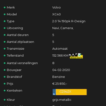
Merk
Volvo
Model
XC40
Type
2.0 T4 190pk R-Design
Uitvoering
Navi, Camera,
Aantal deuren
5
Aantal zitplaatsen
5
Transmissie
Automaat
Tellerstand
152.566 KM
Aantal versnellingen
8
Bouwjaar
04-02-2020
Brandstof
Benzine
Prijs
€ 25.850,-
Kenteken
G254ZX
Kleur
grijs metallic