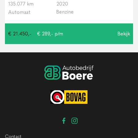
135.077 km
2020
Benzine
Automaat
€ 21.450,-
€ 289,- p/m
Bekijk
Contact