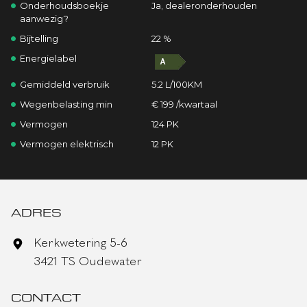
Onderhoudsboekje
Ja, dealeronderhouden
aanwezig?
Bijtelling
22 %
Energielabel
Gemiddeld verbruik
5.2 L/100KM
Wegenbelasting min
€ 199 /kwartaal
Vermogen
124 PK
Vermogen elektrisch
12 PK
ADRES
Kerkwetering 5-6
3421 TS Oudewater
CONTACT