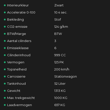
Interieurkleur
Zwart
Acceleratie 0-100
10.4 sec.
Bekleding
Stof
CO2-emissie
124 g/km
BTW/Marge
BTW
Aantal cilinders
3
Emissieklasse
6
Cilinderinhoud
999 CC
Vermogen
125 PK
Topsnelheid
200 km/h
Carrosserie
Stationwagon
Tankinhoud
52 Liter
Gewicht
1313 KG
Max. trekgewicht
1000 KG
Laadvermogen
657 KG