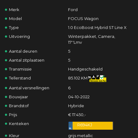
Merk
Ford
Model
FOCUS Wagon
Type
1.0 EcoBoost Hybrid ST Line X
Uitvoering
Winterpakket, Camera,
17''Lmv
Aantal deuren
5
Aantal zitplaatsen
5
Transmissie
Handgeschakeld
Tellerstand
85.102 KM
Aantal versnellingen
6
Bouwjaar
04-10-2022
Brandstof
Hybride
Prijs
€ 17.450,-
Kenteken
R694KJ
Kleur
grijs metallic