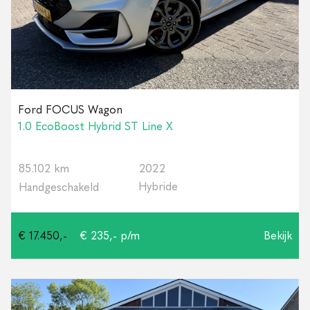
Ford FOCUS Wagon
1.0 EcoBoost Hybrid ST Line X
85.102 km
2022
Hybride
Handgeschakeld
€ 17.450,-
€ 235,- p/m
Bekijk