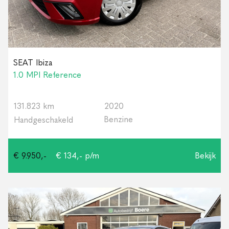
SEAT Ibiza
1.0 MPI Reference
131.823 km
2020
Benzine
Handgeschakeld
€ 9.950,-
€ 134,- p/m
Bekijk