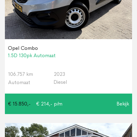
Opel Combo
1.5D 130pk Automaat
106.757 km
2023
Diesel
Automaat
€ 15.850,-
€ 214,- p/m
Bekijk