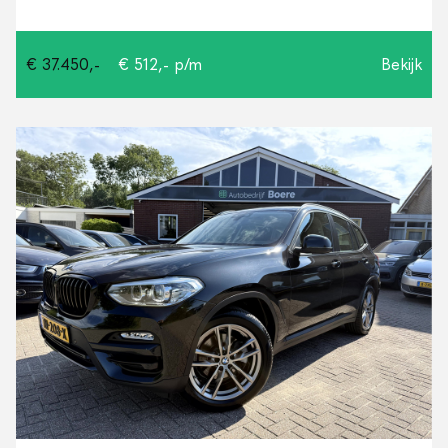
€ 37.450,-
€ 512,- p/m
Bekijk