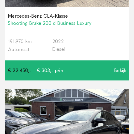
Mercedes-Benz CLA-Klasse
Shooting Brake 200 d Business Luxury
191.970 km
2022
Diesel
Automaat
€ 22.450,-
€ 303,- p/m
Bekijk