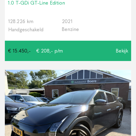
1.0 T-GDi GT-Line Edition
128.226 km
2021
Benzine
Handgeschakeld
€ 15.450,-
€ 208,- p/m
Bekijk