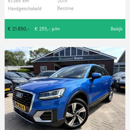
67.269 km
2019
Benzine
Handgeschakeld
€ 21.850,-
€ 295,- p/m
Bekijk