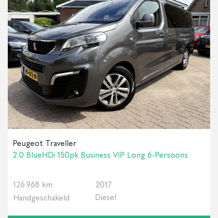
Peugeot Traveller
2.0 BlueHDi 150pk Business VIP Long 6-Persoons
126.968 km
2017
Diesel
Handgeschakeld