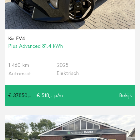
Kia EV4
Plus Advanced 81.4 kWh
1.460 km
2025
Elektrisch
Automaat
€ 37.850,-
€ 518,- p/m
Bekijk