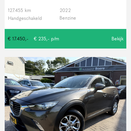
127.455 km
2022
Benzine
Handgeschakeld
€ 17.450,-
€ 235,- p/m
Bekijk