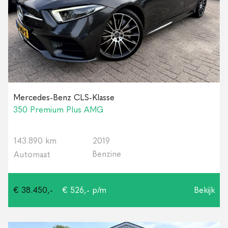
Mercedes-Benz CLS-Klasse
350 Premium Plus AMG
143.890 km
2019
Benzine
Automaat
€ 38.450,-
€ 526,- p/m
Bekijk