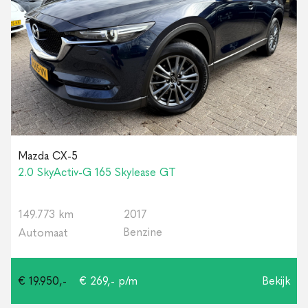
Mazda CX-5
2.0 SkyActiv-G 165 Skylease GT
149.773 km
2017
Benzine
Automaat
€ 19.950,-
€ 269,- p/m
Bekijk