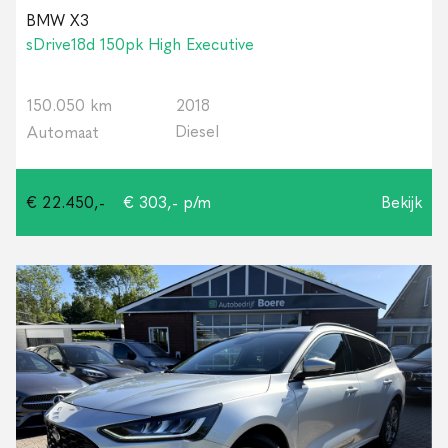
BMW X3
sDrive18d 150pk High Executive
150.050 km
2018
Diesel
Automaat
€ 22.450,-
€ 303,- p/m
Bekijk