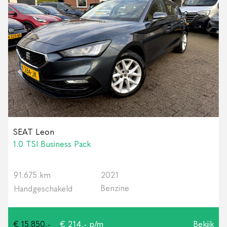
SEAT Leon
1.0 TSI Business Pack
91.675 km
2021
Benzine
Handgeschakeld
€ 15.850,-
€ 214,- p/m
Bekijk