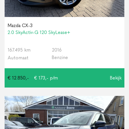
Mazda CX-3
2.0 SkyActiv-G 120 SkyLease+
167.495 km
2016
Benzine
Automaat
€ 12.850,-
€ 173,- p/m
Bekijk