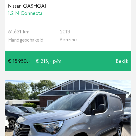
Nissan QASHQAI
1.2 N-Connecta
61.631 km
2018
Benzine
Handgeschakeld
€ 15.950,-
€ 215,- p/m
Bekijk