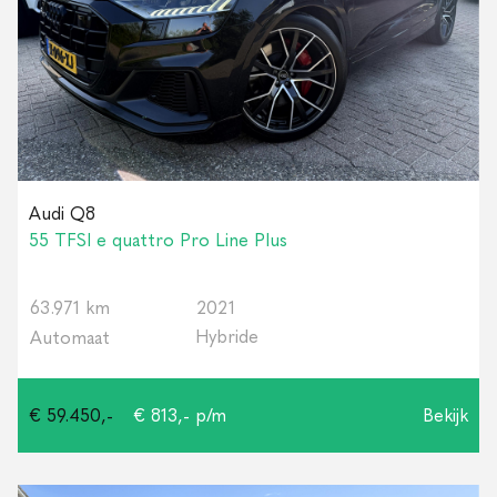
Audi Q8
55 TFSI e quattro Pro Line Plus
63.971 km
2021
Hybride
Automaat
€ 59.450,-
€ 813,- p/m
Bekijk