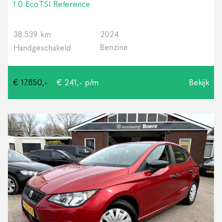
1.0 EcoTSI Reference
38.539 km
2024
Benzine
Handgeschakeld
€ 17.850,-
€ 241,- p/m
Bekijk