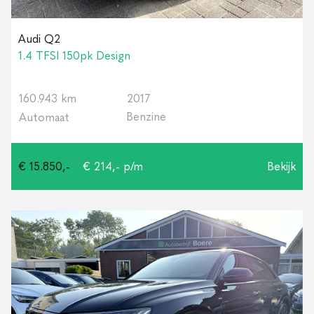
Audi Q2
1.4 TFSI 150pk Design
160.943 km
2017
Benzine
Automaat
€ 15.850,-
€ 214,- p/m
Bekijk