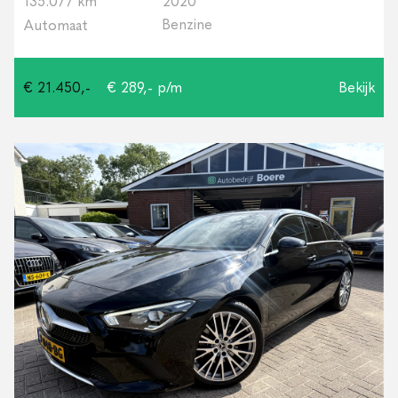
135.077 km
2020
Benzine
Automaat
€ 21.450,-
€ 289,- p/m
Bekijk