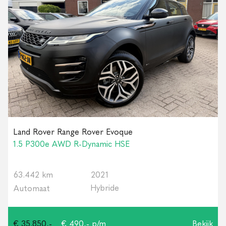
Land Rover Range Rover Evoque
1.5 P300e AWD R-Dynamic HSE
63.442 km
2021
Hybride
Automaat
€ 35.850,-
€ 490,- p/m
Bekijk