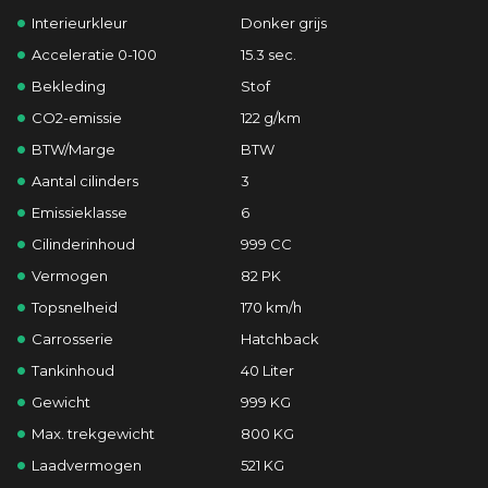
Interieurkleur
Donker grijs
Acceleratie 0-100
15.3 sec.
Bekleding
Stof
CO2-emissie
122 g/km
BTW/Marge
BTW
Aantal cilinders
3
Emissieklasse
6
Cilinderinhoud
999 CC
Vermogen
82 PK
Topsnelheid
170 km/h
Carrosserie
Hatchback
Tankinhoud
40 Liter
Gewicht
999 KG
Max. trekgewicht
800 KG
Laadvermogen
521 KG