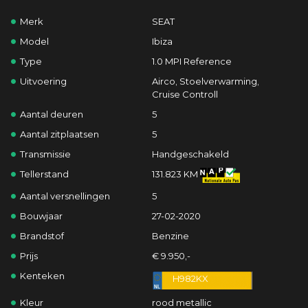
Merk
SEAT
Model
Ibiza
Type
1.0 MPI Reference
Uitvoering
Airco, Stoelverwarming,
Cruise Controll
Aantal deuren
5
Aantal zitplaatsen
5
Transmissie
Handgeschakeld
Tellerstand
131.823 KM
Aantal versnellingen
5
Bouwjaar
27-02-2020
Brandstof
Benzine
Prijs
€ 9.950,-
Kenteken
H982KX
Kleur
rood metallic