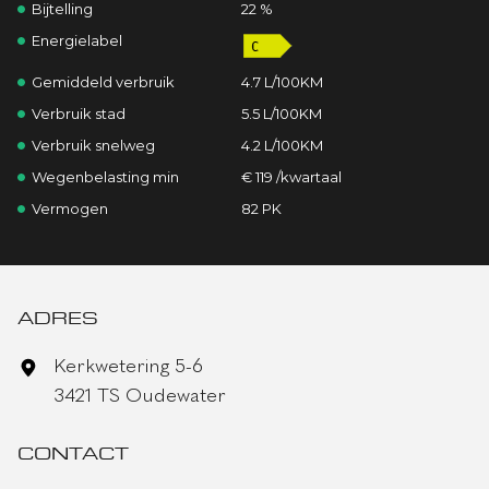
Bijtelling
22 %
Energielabel
Gemiddeld verbruik
4.7 L/100KM
Verbruik stad
5.5 L/100KM
Verbruik snelweg
4.2 L/100KM
Wegenbelasting min
€ 119 /kwartaal
Vermogen
82 PK
ADRES
Kerkwetering 5-6
3421 TS Oudewater
CONTACT