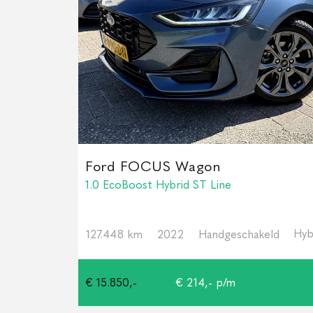
Ford FOCUS Wagon
1.0 EcoBoost Hybrid ST Line
Hyb
127.448 km
2022
Handgeschakeld
€ 15.850,-
€ 214,- p/m