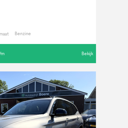
Benzine
maat
p/m
Bekijk