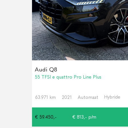
Audi Q8
55 TFSI e quattro Pro Line Plus
Hybride
63.971 km
2021
Automaat
€ 59.450,-
€ 813,- p/m