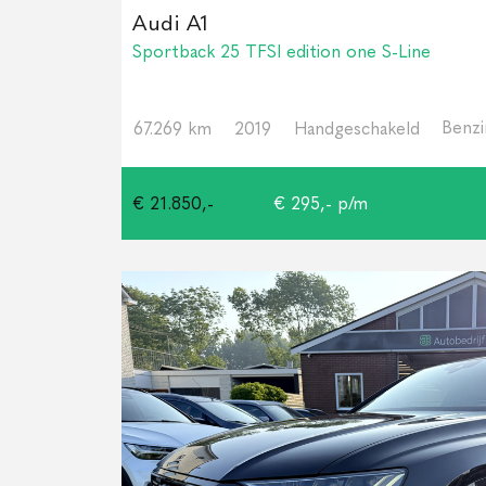
Audi A1
Sportback 25 TFSI edition one S-Line
Benz
67.269 km
2019
Handgeschakeld
€ 21.850,-
€ 295,- p/m