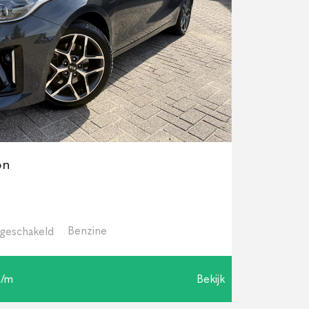
on
Benzine
geschakeld
p/m
Bekijk