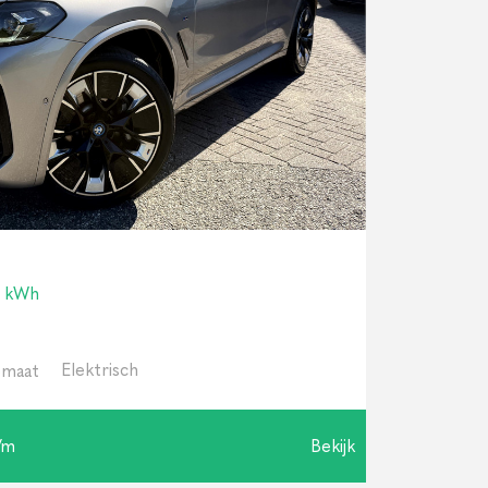
0 kWh
Elektrisch
maat
/m
Bekijk