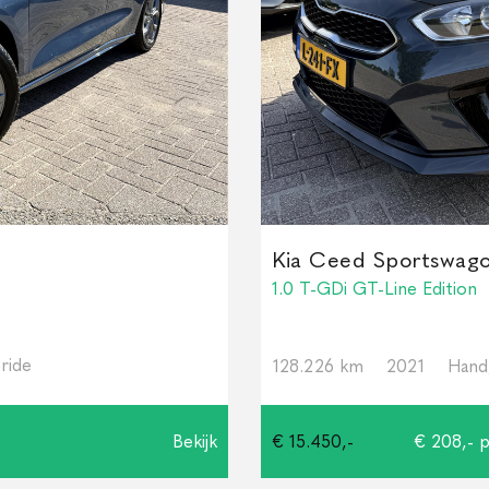
Kia Ceed Sportswag
1.0 T-GDi GT-Line Edition
ride
128.226 km
2021
Hand
Bekijk
€ 15.450,-
€ 208,- 