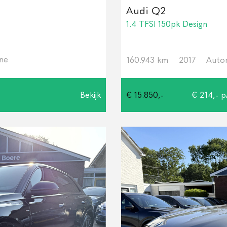
Audi Q2
1.4 TFSI 150pk Design
ine
160.943 km
2017
Auto
Bekijk
€ 15.850,-
€ 214,- 