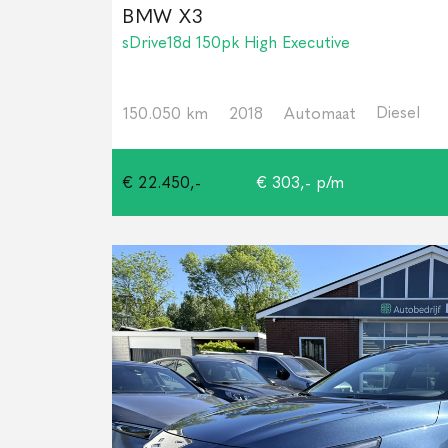
BMW X3
sDrive18d 150pk High Executive
Diesel
150.050 km
2018
Automaat
€ 22.450,-
€ 303,- p/m