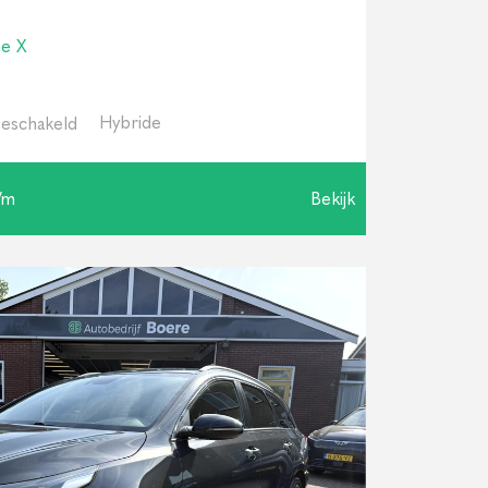
ne X
Hybride
eschakeld
/m
Bekijk