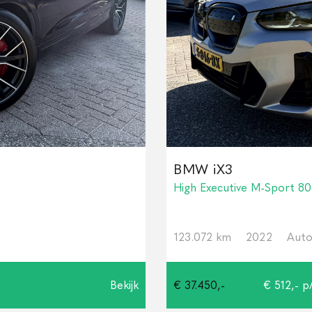
BMW iX3
High Executive M-Sport 8
123.072 km
2022
Auto
Bekijk
€ 37.450,-
€ 512,- p