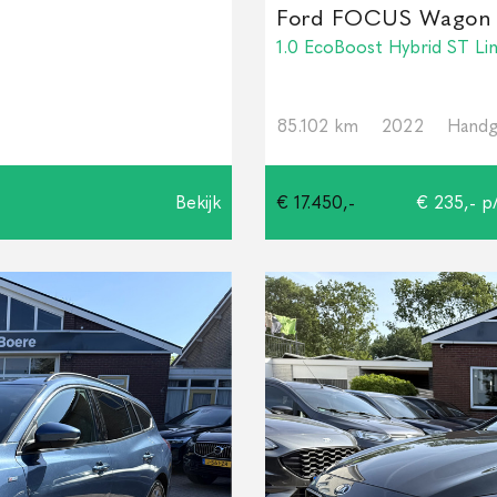
Ford FOCUS Wagon
1.0 EcoBoost Hybrid ST Li
85.102 km
2022
Handg
Bekijk
€ 17.450,-
€ 235,- p